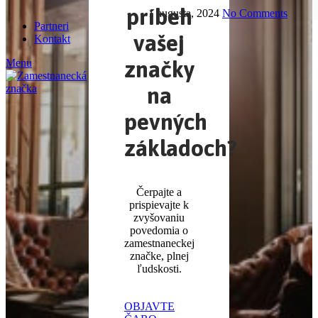
príbeh
1 augusta, 2024
No Comments
Partneri
vašej
Kontakt
značky
Menu
na
pevných
základoch?
Čerpajte a
prispievajte k
zvyšovaniu
povedomia o
zamestnaneckej
značke, plnej
ľudskosti.
OBJAVTE