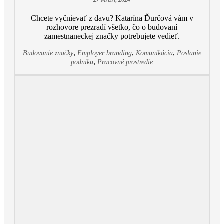
27 MÁJA, 2024
Chcete vyčnievať z davu? Katarína Ďurčová vám v
rozhovore prezradí všetko, čo o budovaní
zamestnaneckej značky potrebujete vedieť.
,
,
,
Budovanie značky
Employer branding
Komunikácia
Poslanie
,
podniku
Pracovné prostredie