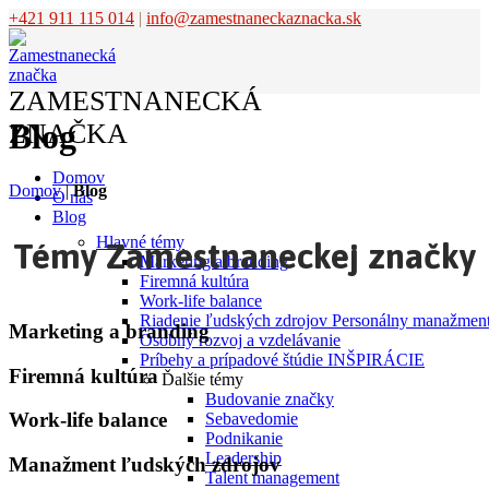
+421 911 115 014
|
info@zamestnaneckaznacka.sk
ZAMESTNANECKÁ
Blog
ZNAČKA
Domov
Domov
|
Blog
O nás
Blog
Hlavné témy
Témy Zamestnaneckej značky
Marketing a branding
Firemná kultúra
Work-life balance
Riadenie ľudských zdrojov
Personálny manažmen
Marketing a branding
Osobný rozvoj a vzdelávanie
Príbehy a prípadové štúdie
INŠPIRÁCIE
Firemná kultúra
Ďalšie témy
Budovanie značky
Work-life balance
Sebavedomie
Podnikanie
Leadership
Manažment ľudských zdrojov
Talent management