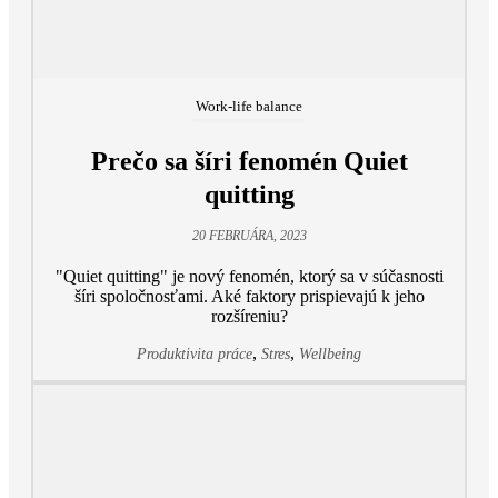
Work-life balance
Prečo sa šíri fenomén Quiet
quitting
20 FEBRUÁRA, 2023
"Quiet quitting" je nový fenomén, ktorý sa v súčasnosti
šíri spoločnosťami. Aké faktory prispievajú k jeho
rozšíreniu?
,
,
Produktivita práce
Stres
Wellbeing