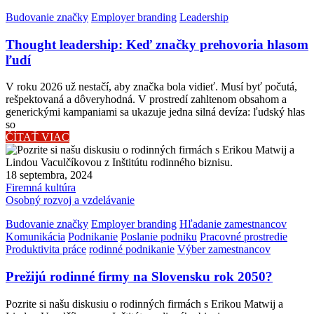
Budovanie značky
Employer branding
Leadership
Thought leadership: Keď značky prehovoria hlasom
ľudí
V roku 2026 už nestačí, aby značka bola vidieť. Musí byť počutá,
rešpektovaná a dôveryhodná. V prostredí zahltenom obsahom a
generickými kampaniami sa ukazuje jedna silná devíza: ľudský hlas
so
ČÍTAŤ VIAC
18 septembra, 2024
Firemná kultúra
Osobný rozvoj a vzdelávanie
Budovanie značky
Employer branding
Hľadanie zamestnancov
Komunikácia
Podnikanie
Poslanie podniku
Pracovné prostredie
Produktivita práce
rodinné podnikanie
Výber zamestnancov
Prežijú rodinné firmy na Slovensku rok 2050?
Pozrite si našu diskusiu o rodinných firmách s Erikou Matwij a