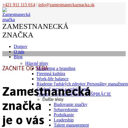
+421 911 115 014
|
info@zamestnaneckaznacka.sk
ZAMESTNANECKÁ
ZNAČKA
Domov
O nás
Blog
Hlavné témy
ZAČNITE OD SEBA
Marketing a branding
Firemná kultúra
Work-life balance
Riadenie ľudských zdrojov
Personálny manažmen
Zamestnanecká
Osobný rozvoj a vzdelávanie
Príbehy a prípadové štúdie
INŠPIRÁCIE
Ďalšie témy
značka
Budovanie značky
Sebavedomie
Podnikanie
je o vás
Leadership
Talent management