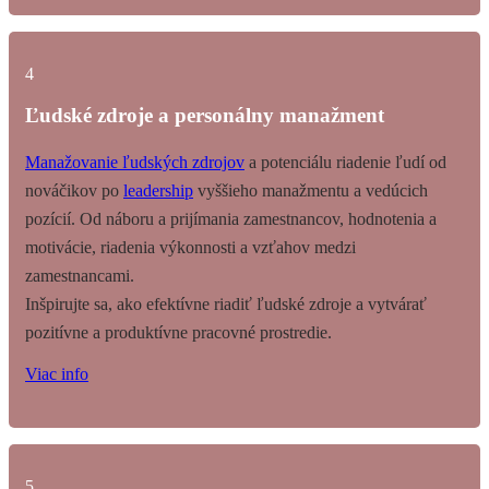
4
Ľudské zdroje a personálny manažment
Manažovanie ľudských zdrojov
a potenciálu riadenie ľudí od
nováčikov po
leadership
vyššieho manažmentu a vedúcich
pozícií. Od náboru a prijímania zamestnancov, hodnotenia a
motivácie, riadenia výkonnosti a vzťahov medzi
zamestnancami.
Inšpirujte sa, ako efektívne riadiť ľudské zdroje a vytvárať
pozitívne a produktívne pracovné prostredie.
Viac info
5