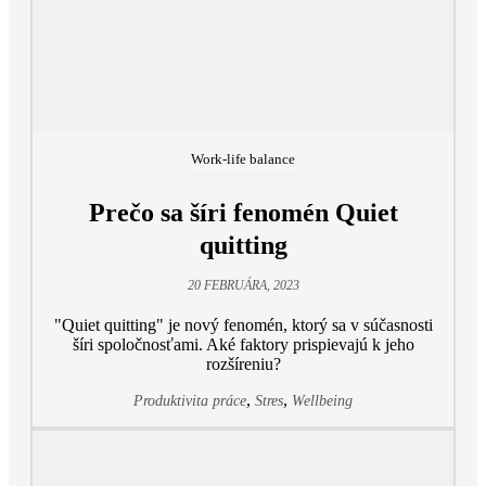
Work-life balance
Prečo sa šíri fenomén Quiet
quitting
20 FEBRUÁRA, 2023
"Quiet quitting" je nový fenomén, ktorý sa v súčasnosti
šíri spoločnosťami. Aké faktory prispievajú k jeho
rozšíreniu?
,
,
Produktivita práce
Stres
Wellbeing