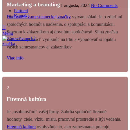
Marketing a branding
1 augusta, 2024
No Comments
Partneri
Kontakt
Budovanie zamestnaneckej značky
vytvára súlad. Je o zdieľaní
spoločných hodnôt a nadšenia, o spolupráci a komunikácii.
Smerom k zákazníkom aj dovnútra spoločnosti. Silná značka
Menu
vám môže pomôcť vyniknúť na trhu a vybudovať si lojalitu
vašich zamestnancov aj zákazníkov.
Viac info
2
Firemná kultúra
Je „osobnosťou“ vašej firmy. Zahŕňa spoločné firemné
hodnoty, ciele, víziu, misiu, pracovné prostredie a štýl vedenia.
Firemná kultúra
ovplyvňuje to, ako zamestnanci pracujú,