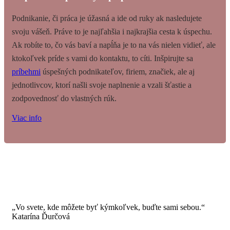
Podnikanie, či práca je úžasná a ide od ruky ak nasledujete
svoju vášeň. Práve to je najľahšia i najkrajšia cesta k úspechu.
Ak robíte to, čo vás baví a napĺňa je to na vás nielen vidieť, ale
ktokoľvek príde s vami do kontaktu, to cíti. Inšpirujte sa
príbehmi
úspešných podnikateľov, firiem, značiek, ale aj
jednotlivcov, ktorí našli svoje naplnenie a vzali šťastie a
zodpovednosť do vlastných rúk.
Viac info
„Vo svete, kde môžete byť kýmkoľvek, buďte sami sebou.“
Katarína Ďurčová