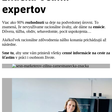
expertov
Viac ako 90%
rozhodnutí
sa deje na podvedomej úrovni. To
znamená, že nevyužívame racionálne úvahy, ale dáme na
emócie
.
Dôvera, túžba, obdiv, sebavedomie, pocit uspokojenia…
Akékoľvek racionálne zdôvodnenia nášho konania prichádzajú až
následne.
Sme tu
, aby sme vám priniesli všetky
cenné
informácie
na ceste za
šťastím
v práci i osobnom živote.