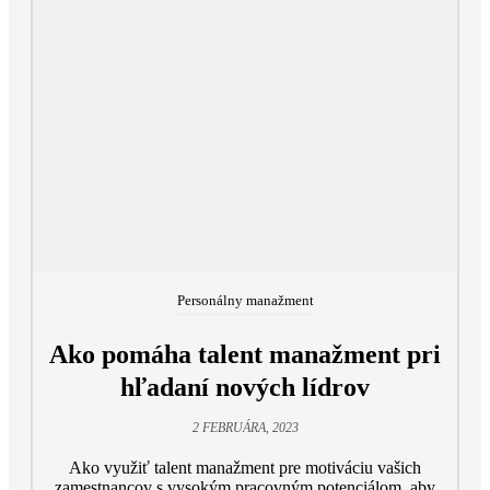
Personálny manažment
Ako pomáha talent manažment pri
hľadaní nových lídrov
2 FEBRUÁRA, 2023
Ako využiť talent manažment pre motiváciu vašich
zamestnancov s vysokým pracovným potenciálom, aby