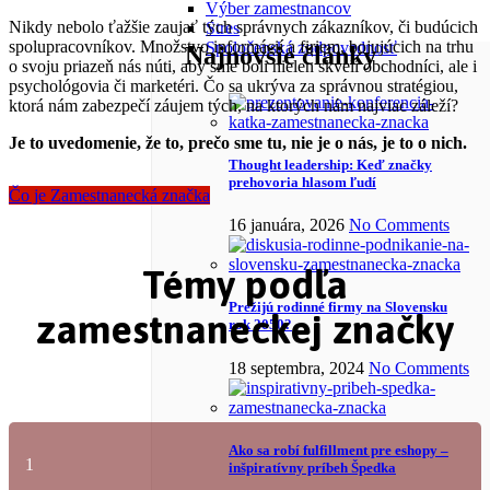
Výber zamestnancov
Nikdy nebolo ťažšie zaujať tých správnych zákazníkov, či budúcich
Stres
spolupracovníkov. Množstvo informácií a firiem, bojujúcich na trhu
Spoločenská zodpovednosť
Najnovšie články
o svoju priazeň nás núti, aby sme boli nielen skvelí obchodníci, ale i
psychológovia či marketéri. Čo sa ukrýva za správnou stratégiou,
ktorá nám zabezpečí záujem tých, na ktorých nám najviac záleží?
Je to uvedomenie, že to, prečo sme tu, nie je o nás, je to o nich.
Thought leadership: Keď značky
prehovoria hlasom ľudí
Čo je Zamestnanecká značka
16 januára, 2026
No Comments
Témy podľa
Prežijú rodinné firmy na Slovensku
zamestnaneckej značky
rok 2050?
18 septembra, 2024
No Comments
Ako sa robí fulfillment pre eshopy –
1
inšpiratívny príbeh Špedka