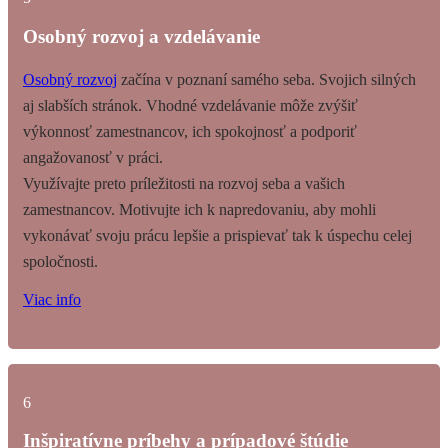
Osobný rozvoj a vzdelávanie
Osobný rozvoj
začína v poznaní samého seba. Svojich silných
aj slabších stránok. Vhodné vzdelávanie môže zvýšiť
výkonnosť zamestnancov, ich spokojnosť a podporiť
angažovanosť v práci.
Využívajte preto príležitosti na rozvoj seba a vašich
zamestnancov. Motivujte ich k napredovaniu, aby mohli
vykonávať svoju prácu lepšie a prispievať tak k úspechu celej
spoločnosti.
Viac info
6
Inšpiratívne príbehy a prípadové štúdie