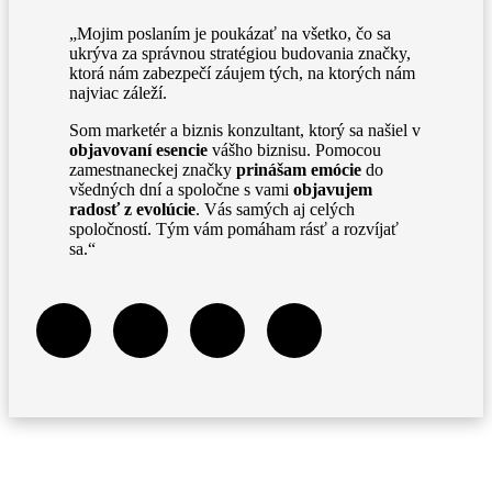
„Mojim poslaním je poukázať na všetko, čo sa
ukrýva za správnou stratégiou budovania značky,
ktorá nám zabezpečí záujem tých, na ktorých nám
najviac záleží.
Som marketér a biznis konzultant, ktorý sa našiel v
objavovaní esencie
vášho biznisu. Pomocou
zamestnaneckej značky
prinášam emócie
do
všedných dní a spoločne s vami
objavujem
radosť z evolúcie
. Vás samých aj celých
spoločností. Tým vám pomáham rásť a rozvíjať
sa.“