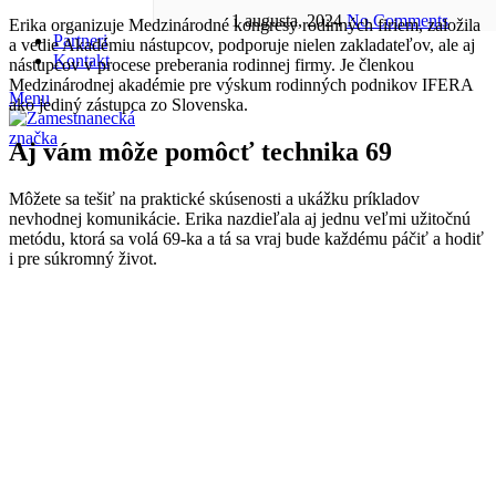
1 augusta, 2024
No Comments
Erika organizuje Medzinárodné kongresy rodinných firiem, založila
Partneri
a vedie Akadémiu nástupcov, podporuje nielen zakladateľov, ale aj
Kontakt
nástupcov v procese preberania rodinnej firmy. Je členkou
Medzinárodnej akadémie pre výskum rodinných podnikov IFERA
Menu
ako jediný zástupca zo Slovenska.
Aj vám môže pomôcť technika 69
Môžete sa tešiť na praktické skúsenosti a ukážku príkladov
nevhodnej komunikácie. Erika nazdieľala aj jednu veľmi užitočnú
metódu, ktorá sa volá 69-ka a tá sa vraj bude každému páčiť a hodiť
i pre súkromný život.