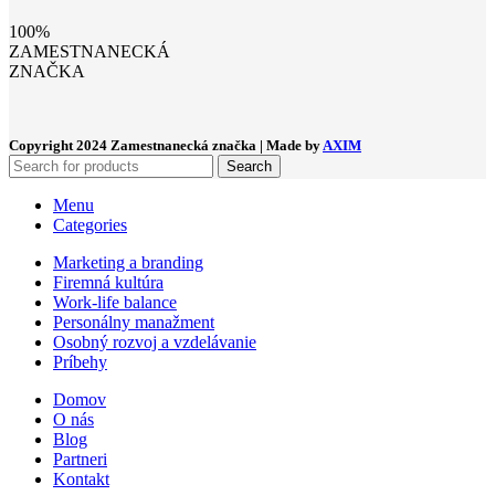
100%
ZAMESTNANECKÁ
ZNAČKA
Copyright
2024 Zamestnanecká značka | Made by
AXIM
Search
Menu
Categories
Marketing a branding
Firemná kultúra
Work-life balance
Personálny manažment
Osobný rozvoj a vzdelávanie
Príbehy
Domov
O nás
Blog
Partneri
Kontakt