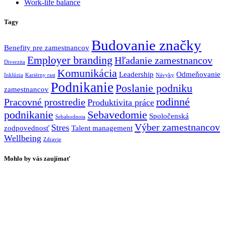
Work-life balance
Tagy
Budovanie značky
Benefity pre zamestnancov
Employer branding
Hľadanie zamestnancov
Diverzita
Komunikácia
Leadership
Odmeňovanie
Inklúzia
Kariérny rast
Návyky
Podnikanie
Poslanie podniku
zamestnancov
rodinné
Pracovné prostredie
Produktivita práce
podnikanie
Sebavedomie
Spoločenská
Sebahodnota
Výber zamestnancov
Stres
zodpovednosť
Talent management
Wellbeing
Zdravie
Mohlo by vás zaujímať