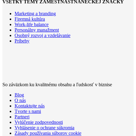
VŠETKY TÉMY ZAMESTNASTNANECKEJ ZNAČKY
Marketing a branding
Firemná kultúra
Work-life balance
Personálny manažment
Osobný rozvoj a vzdelávanie
Príbehy
So záväzkom ku kvalitnému obsahu a ľudskosť v biznise
Blog
O nás
Kontaktujte nás
Tvorte s nami
Partneri
Vylúčenie zodpovednosti
Vyhlásenie o ochrane súkromia
Zásady používania súborov cookie