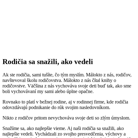
Rodičia sa snažili, ako vedeli
Ak ste rodičia, sami tušíte, čo tým myslím. Málokto z nás, rodičov,
navštevoval školu rodičovstva. Málokto z nás čítal knihy o
rodičovstve. Väčšina z nás vychováva svoje deti buď tak, ako sme
boli vychovávaní my sami alebo úplne opačne.
Rovnako to platí v bežnej rodine, aj v rodinnej firme, kde rodičia
odovzdávajú podnikanie do rúk svojim nasledovníkom.
Nikto z rodičov pritom nevychováva svoje deti so zlým úmyslom.
Snažíme sa, ako najlepšie vieme. Aj naši rodičia sa snažili, ako
najlepšie vedeli. Vychádzali zo svojho presvedčenia, výchovy a