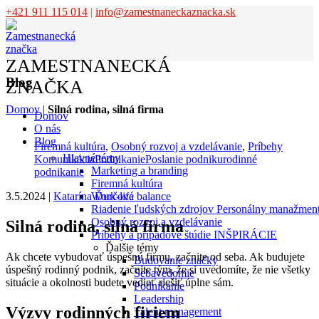
+421 911 115 014
|
info@zamestnaneckaznacka.sk
ZAMESTNANECKÁ
Blog
ZNAČKA
Domov
|
Silná rodina, silná firma
Domov
O nás
Blog
Firemná kultúra
,
Osobný rozvoj a vzdelávanie
,
Príbehy
Hlavné témy
Komunikácia
Podnikanie
Poslanie podniku
rodinné
Marketing a branding
podnikanie
Firemná kultúra
Work-life balance
3.5.2024
|
Katarína Ďurčová
Riadenie ľudských zdrojov
Personálny manažmen
Osobný rozvoj a vzdelávanie
Silná rodina, silná firma
Príbehy a prípadové štúdie
INŠPIRÁCIE
Ďalšie témy
Ak chcete vybudovať úspešnú firmu, začnite od seba. Ak budujete
Budovanie značky
úspešný rodinný podnik, začnite tým, že si uvedomíte, že nie všetky
Sebavedomie
situácie a okolnosti budete vedieť riešiť úplne sám.
Podnikanie
Leadership
Výzvy rodinných firiem
Talent management