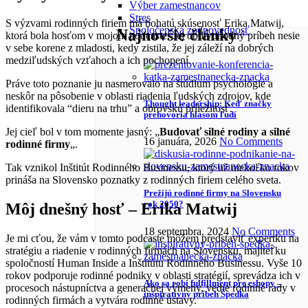
Výber zamestnancov
Stres
S výzvami rodinných firiem má bohatú skúsenosť Erika Matwij,
Spoločenská zodpovednosť
Najnovšie články
ktorá bola hosťom v mojom podcaste. Jej obdivuhodný príbeh nesie
v sebe korene z mladosti, kedy zistila, že jej záleží na dobrých
medziľudských vzťahoch a ich pochopení.
Práve toto poznanie ju nasmerovalo na štúdium psychológie a
neskôr na pôsobenie v oblasti riadenia ľudských zdrojov, kde
Thought leadership: Keď značky
identifikovala “dieru na trhu” a obrovskú príležitosť.
prehovoria hlasom ľudí
Jej cieľ bol v tom momente jasný: „
Budovať silné rodiny a silné
16 januára, 2026
No Comments
rodinné firmy
„.
Tak vznikol Inštitút Rodinného Businessu, ktorý už niekoľko rokov
prináša na Slovensko poznatky z rodinných firiem celého sveta.
Prežijú rodinné firmy na Slovensku
rok 2050?
Môj dnešný hosť – Erika Matwij
18 septembra, 2024
No Comments
Je mi cťou, že vám v tomto podcaste môžem predstaviť expertku na
stratégiu a riadenie v rodinných firmách na Slovensku, majiteľku
spoločností Human Inside a Inštitútu Rodinného Businessu. Vyše 10
rokov podporuje rodinné podniky v oblasti stratégií, sprevádza ich v
Ako sa robí fulfillment pre eshopy –
procesoch nástupníctva a generačnej výmeny, vedie rodinné rady v
inšpiratívny príbeh Špedka
rodinných firmách a vytvára rodinné ústavy.