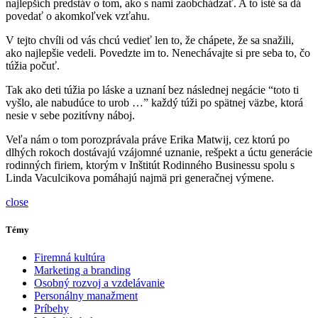
najlepších predstáv o tom, ako s nami zaobchádzať. A to isté sa dá
povedať o akomkoľvek vzťahu.
V tejto chvíli od vás chcú vedieť len to, že chápete, že sa snažili,
ako najlepšie vedeli. Povedzte im to. Nenechávajte si pre seba to, čo
túžia počuť.
Tak ako deti túžia po láske a uznaní bez následnej negácie “toto ti
vyšlo, ale nabudúce to urob …” každý túži po spätnej väzbe, ktorá
nesie v sebe pozitívny náboj.
Veľa nám o tom porozprávala práve Erika Matwij, cez ktorú po
dlhých rokoch dostávajú vzájomné uznanie, rešpekt a úctu generácie
rodinných firiem, ktorým v Inštitút Rodinného Businessu spolu s
Linda Vaculcikova pomáhajú najmä pri generačnej výmene.
close
Témy
Firemná kultúra
Marketing a branding
Osobný rozvoj a vzdelávanie
Personálny manažment
Príbehy