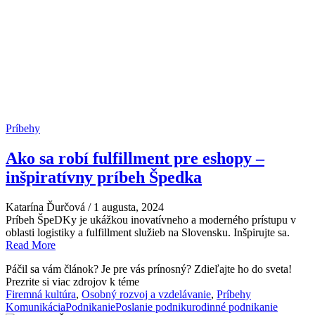
Príbehy
Ako sa robí fulfillment pre eshopy –
inšpiratívny príbeh Špedka
Katarína Ďurčová
/
1 augusta, 2024
Príbeh ŠpeDKy je ukážkou inovatívneho a moderného prístupu v
oblasti logistiky a fulfillment služieb na Slovensku. Inšpirujte sa.
Read More
Páčil sa vám článok? Je pre vás prínosný? Zdieľajte ho do sveta!
Prezrite si viac zdrojov k téme
Firemná kultúra
,
Osobný rozvoj a vzdelávanie
,
Príbehy
Komunikácia
Podnikanie
Poslanie podniku
rodinné podnikanie