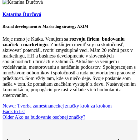
Katarína Ďurčová
Brand development & Marketing strategy AXIM
Moje meno je Katka. Venujem sa
rozvoju firiem
,
budovaniu
značiek
a
marketingu
. Zbožňujem meniť sny na skutočnosť,
aktivovať potenciál, tvoriť zmysluplné veci. Mám 20 ročnú prax v
marketingu, HR a business developmente v slovenských
spoločnostiach i firmách v zahraničí. Aktuálne sa venujem i
vzdelávaniu, mentorovaniu a natáčaniu podcastov. Spolupracujem s
množstvom odborníkov i spoločností a rada networkujem pracovné
príležitosti. Som vždy tam, kde sa niečo deje. Svoje poslanie som
našla v tom, že pomáham značkám vystúpiť z davu. Nastavujem im
komunikáciu, propagáciu pre rast v súlade s ich hodnotami a
smerovaním.
Newer
Tvorba zamestnaneckej značky krok za krokom
Back to list
Older
Ako na budovanie osobnej značky?