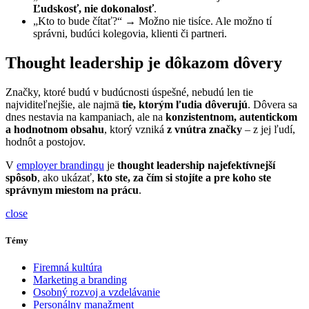
Ľudskosť, nie dokonalosť
.
„Kto to bude čítať?“ → Možno nie tisíce. Ale možno tí
správni, budúci kolegovia, klienti či partneri.
Thought leadership je dôkazom dôvery
Značky, ktoré budú v budúcnosti úspešné, nebudú len tie
najviditeľnejšie, ale najmä
tie, ktorým ľudia dôverujú
. Dôvera sa
dnes nestavia na kampaniach, ale na
konzistentnom, autentickom
a hodnotnom obsahu
, ktorý vzniká
z vnútra značky
– z jej ľudí,
hodnôt a postojov.
V
employer brandingu
je
thought leadership najefektívnejší
spôsob
, ako ukázať,
kto ste, za čím si stojíte a pre koho ste
správnym miestom na prácu
.
close
Témy
Firemná kultúra
Marketing a branding
Osobný rozvoj a vzdelávanie
Personálny manažment