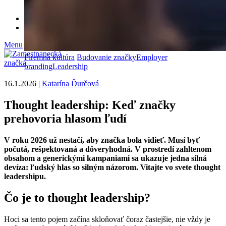
1 augusta, 2024
No Comments
Partneri
Kontakt
Menu
Firemná kultúra
Budovanie značky
Employer
branding
Leadership
16.1.2026
|
Katarína Ďurčová
Thought leadership: Keď značky
prehovoria hlasom ľudí
V roku 2026 už nestačí, aby značka bola vidieť. Musí byť
počutá, rešpektovaná a dôveryhodná. V prostredí zahltenom
obsahom a generickými kampaniami sa ukazuje jedna silná
devíza: ľudský hlas so silným názorom. Vitajte vo svete thought
leadershipu.
Čo je to thought leadership?
Hoci sa tento pojem začína skloňovať čoraz častejšie, nie vždy je