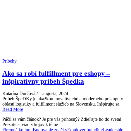
Príbehy
Ako sa robí fulfillment pre eshopy –
inšpiratívny príbeh Špedka
Katarína Ďurčová
/
1 augusta, 2024
Príbeh ŠpeDKy je ukážkou inovatívneho a moderného prístupu v
oblasti logistiky a fulfillment služieb na Slovensku. Inšpirujte sa.
Read More
Páčil sa vám článok? Je pre vás prínosný? Zdieľajte ho do sveta!
Prezrite si viac zdrojov k téme
Firemná kultúra
Budovanie značky
Employer branding
Leadership