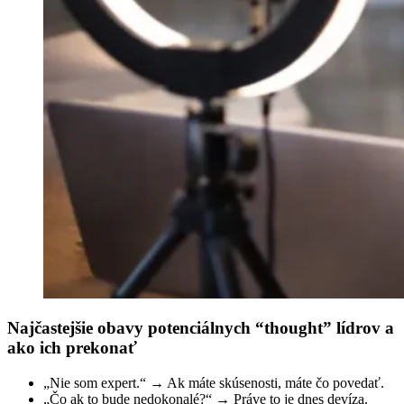
Najčastejšie obavy potenciálnych “thought” lídrov a
ako ich prekonať
„Nie som expert.“ → Ak máte skúsenosti, máte čo povedať.
„Čo ak to bude nedokonalé?“ → Práve to je dnes devíza.