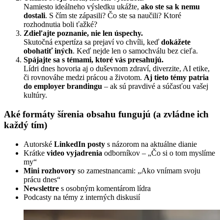
Namiesto ideálneho výsledku ukážte,
ako ste sa k nemu
dostali
. S čím ste zápasili? Čo ste sa naučili? Ktoré
rozhodnutia boli ťažké?
Zdieľajte poznanie, nie len úspechy.
Skutočná expertíza sa prejaví vo chvíli, keď
dokážete
obohatiť iných
. Keď nejde len o samochválu bez cieľa.
Spájajte sa s témami, ktoré vás presahujú.
Lídri dnes hovoria aj o duševnom zdraví, diverzite, AI etike,
či rovnováhe medzi prácou a životom.
Aj tieto témy patria
do employer brandingu
– ak sú pravdivé a súčasťou vašej
kultúry.
Aké formáty šírenia obsahu fungujú (a zvládne ich
každý tím)
Autorské
LinkedIn posty
s názorom na aktuálne dianie
Krátke
video vyjadrenia
odborníkov – „Čo si o tom myslíme
my“
Mini rozhovory
so zamestnancami: „Ako vnímam svoju
prácu dnes“
Newslettre
s osobným komentárom lídra
Podcasty na témy z interných diskusií