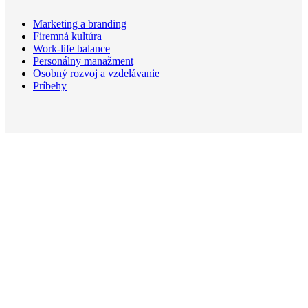
Marketing a branding
Firemná kultúra
Work-life balance
Personálny manažment
Osobný rozvoj a vzdelávanie
Príbehy
So záväzkom ku kvalitnému obsahu a ľudskosť v biznise
Blog
O nás
Kontaktujte nás
Tvorte s nami
Partneri
Vylúčenie zodpovednosti
Vyhlásenie o ochrane súkromia
Zásady používania súborov cookie