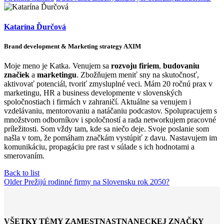
Katarína Ďurčová
Brand development & Marketing strategy AXIM
Moje meno je Katka. Venujem sa
rozvoju firiem
,
budovaniu
značiek
a
marketingu
. Zbožňujem meniť sny na skutočnosť,
aktivovať potenciál, tvoriť zmysluplné veci. Mám 20 ročnú prax v
marketingu, HR a business developmente v slovenských
spoločnostiach i firmách v zahraničí. Aktuálne sa venujem i
vzdelávaniu, mentorovaniu a natáčaniu podcastov. Spolupracujem s
množstvom odborníkov i spoločností a rada networkujem pracovné
príležitosti. Som vždy tam, kde sa niečo deje. Svoje poslanie som
našla v tom, že pomáham značkám vystúpiť z davu. Nastavujem im
komunikáciu, propagáciu pre rast v súlade s ich hodnotami a
smerovaním.
Back to list
Older
Prežijú rodinné firmy na Slovensku rok 2050?
VŠETKY TÉMY ZAMESTNASTNANECKEJ ZNAČKY