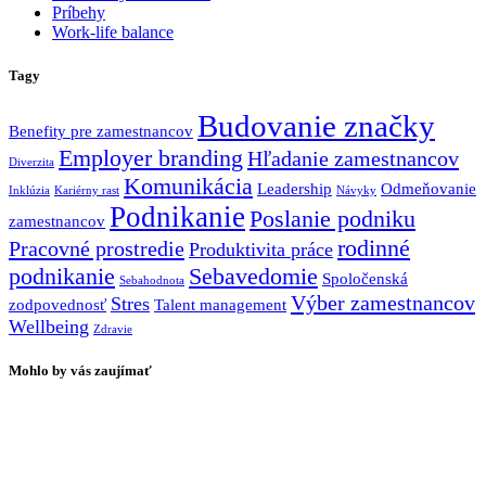
Príbehy
Work-life balance
Tagy
Budovanie značky
Benefity pre zamestnancov
Employer branding
Hľadanie zamestnancov
Diverzita
Komunikácia
Leadership
Odmeňovanie
Inklúzia
Kariérny rast
Návyky
Podnikanie
Poslanie podniku
zamestnancov
rodinné
Pracovné prostredie
Produktivita práce
podnikanie
Sebavedomie
Spoločenská
Sebahodnota
Výber zamestnancov
Stres
zodpovednosť
Talent management
Wellbeing
Zdravie
Mohlo by vás zaujímať