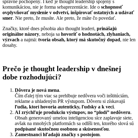
správne pochopený. I keď je thought leadership spojený s
komunikáciou, nie je forma sebaprezentácie. Ide o
schopnosť
ovplyvňovať myslenie v odvetví, inšpirovať ostatných a udávať
smer
. Nie preto, že musíte. Ale preto, že máte čo povedať.
Značky, ktoré dnes pôsobia ako thought leaderi,
prinášajú
originálne názory
, neboja sa
hovoriť o hodnotách, zlyhaniach,
výzvach
a najmä:
tvoria obsah, ktorý má skutočný dopad
, nie len
dosahy.
Prečo je thought leadership v dnešnej
dobe rozhodujúci?
Dôvera je nová mena
.
Čím ďalej tým viac sa prehlbuje nedôvera voči inštitúciám,
reklame a uhladeným PR výstupom. Dôveru si získavajú
ľudia, ktorí hovoria autenticky, ľudsky a k veci
.
AI zrýchľuje produkciu výstupov, no “plodí” nedôveru
.
Obsah generovaný umelou inteligenciou síce zaplavuje siete,
avšak na mnohých platformách sa odlíši ten, ktorého slová sú
podpísané skutočnou osobnou a skúsenosťou
.
Zamestnanci hľadajú značky s postojom
.