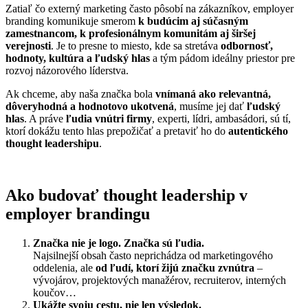
Zatiaľ čo externý marketing často pôsobí na zákazníkov, employer
branding komunikuje smerom
k budúcim aj súčasným
zamestnancom, k profesionálnym komunitám aj širšej
verejnosti
. Je to presne to miesto, kde sa stretáva
odbornosť,
hodnoty, kultúra a ľudský hlas
a tým pádom ideálny priestor pre
rozvoj názorového líderstva.
Ak chceme, aby naša značka bola
vnímaná ako relevantná,
dôveryhodná a hodnotovo ukotvená
, musíme jej dať
ľudský
hlas
. A práve
ľudia vnútri firmy
, experti, lídri, ambasádori, sú tí,
ktorí dokážu tento hlas prepožičať a pretaviť ho do
autentického
thought leadershipu
.
Ako budovať thought leadership v
employer brandingu
Značka nie je logo. Značka sú ľudia.
Najsilnejší obsah často neprichádza od marketingového
oddelenia, ale
od ľudí, ktorí žijú značku zvnútra
–
vývojárov, projektových manažérov, recruiterov, interných
koučov…
Ukážte svoju cestu, nie len výsledok.