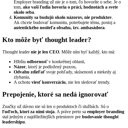
Employer branding už nie je o tom, čo hovoríte o sebe. Je o
tom,
ako vaši ľudia hovoria o práci, hodnotách a svete
okolo seba
.
Komunity sa budujú okolo názorov, nie produktov
.
Ak chcete budovať komunitu, potrebujete tému, postoj a
autentického nositeľa obsahu, tzv. ambasádora
.
Kto môže byť thought leader?
Thought leader
nie je len CEO
. Môže ním byť každý, kto má:
Hlbšiu
odbornosť
v konkrétnej oblasti,
Názor
, ktorý je podložený praxou,
Odvahu zdieľať
svoje pohľady, skúsenosti a niekedy aj
zlyhania,
A ochotu
viesť konverzáciu
, nie len sledovať trendy.
Prepojenie, ktoré sa nedá ignorovať
Značky už dávno nie sú len o produktoch či službách. Sú o
ľuďoch, ktorí za nimi stoja
. A práve preto sa
employer branding
stal jedným z najdôležitejších priestorov pre
budovanie thought
leadershipu
.