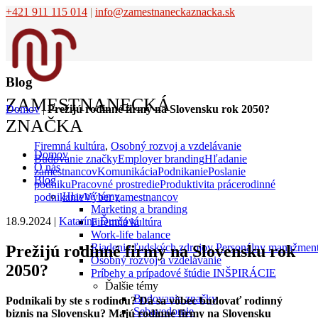
+421 911 115 014
|
info@zamestnaneckaznacka.sk
Blog
ZAMESTNANECKÁ
Domov
|
Prežijú rodinné firmy na Slovensku rok 2050?
ZNAČKA
Firemná kultúra
,
Osobný rozvoj a vzdelávanie
Domov
Budovanie značky
Employer branding
Hľadanie
O nás
zamestnancov
Komunikácia
Podnikanie
Poslanie
Blog
podniku
Pracovné prostredie
Produktivita práce
rodinné
Hlavné témy
podnikanie
Výber zamestnancov
Marketing a branding
18.9.2024
|
Katarína Ďurčová
Firemná kultúra
Work-life balance
Riadenie ľudských zdrojov
Personálny manažmen
Prežijú rodinné firmy na Slovensku rok
Osobný rozvoj a vzdelávanie
2050?
Príbehy a prípadové štúdie
INŠPIRÁCIE
Ďalšie témy
Budovanie značky
Podnikali by ste s rodinou? Dá sa vôbec budovať rodinný
Sebavedomie
biznis na Slovensku? Majú rodinné firmy na Slovensku