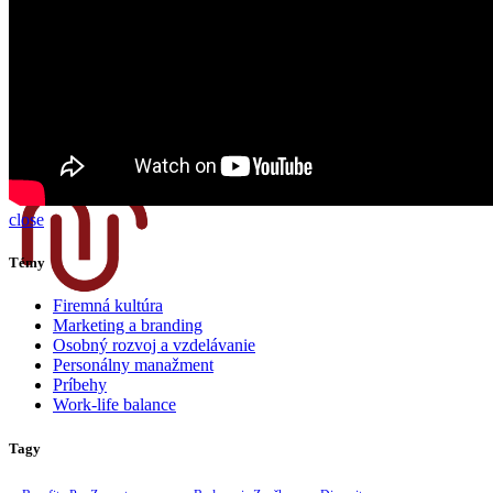
Ako sa robí fulfillment pre eshopy –
inšpiratívny príbeh Špedka
1 augusta, 2024
No Comments
Partneri
Kontakt
Menu
close
Témy
Firemná kultúra
Marketing a branding
Osobný rozvoj a vzdelávanie
Personálny manažment
Príbehy
Work-life balance
Tagy