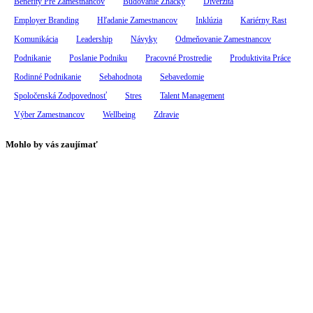
Benefity Pre Zamestnancov
Budovanie Značky
Diverzita
Employer Branding
Hľadanie Zamestnancov
Inklúzia
Kariérny Rast
Komunikácia
Leadership
Návyky
Odmeňovanie Zamestnancov
Podnikanie
Poslanie Podniku
Pracovné Prostredie
Produktivita Práce
Rodinné Podnikanie
Sebahodnota
Sebavedomie
Spoločenská Zodpovednosť
Stres
Talent Management
Výber Zamestnancov
Wellbeing
Zdravie
Mohlo by vás zaujímať