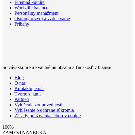
Firemná kultúra
Work-life balance
Personálny manažment
Osobný rozvoj a vzdelávanie
Príbehy
So záväzkom ku kvalitnému obsahu a ľudskosť v biznise
Blog
O nás
Kontaktujte nás
Tvorte s nami
Partneri
Vylúčenie zodpovednosti
Vyhlásenie o ochrane súkromia
Zásady používania súborov cookie
100%
ZAMESTNANECKÁ