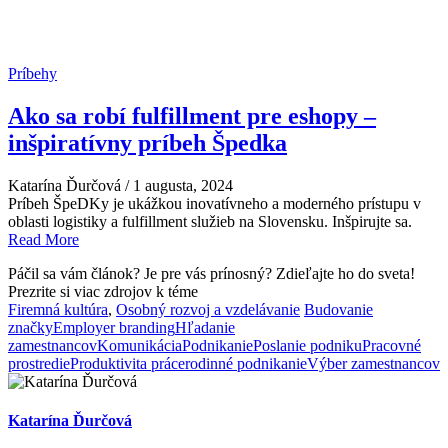
Príbehy
Ako sa robí fulfillment pre eshopy –
inšpiratívny príbeh Špedka
Katarína Ďurčová
/
1 augusta, 2024
Príbeh ŠpeDKy je ukážkou inovatívneho a moderného prístupu v
oblasti logistiky a fulfillment služieb na Slovensku. Inšpirujte sa.
Read More
Páčil sa vám článok? Je pre vás prínosný? Zdieľajte ho do sveta!
Prezrite si viac zdrojov k téme
Firemná kultúra
,
Osobný rozvoj a vzdelávanie
Budovanie
značky
Employer branding
Hľadanie
zamestnancov
Komunikácia
Podnikanie
Poslanie podniku
Pracovné
prostredie
Produktivita práce
rodinné podnikanie
Výber zamestnancov
Katarína Ďurčová