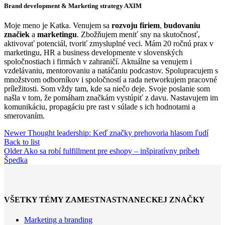
Brand development & Marketing strategy AXIM
Moje meno je Katka. Venujem sa
rozvoju firiem
,
budovaniu
značiek
a
marketingu
. Zbožňujem meniť sny na skutočnosť,
aktivovať potenciál, tvoriť zmysluplné veci. Mám 20 ročnú prax v
marketingu, HR a business developmente v slovenských
spoločnostiach i firmách v zahraničí. Aktuálne sa venujem i
vzdelávaniu, mentorovaniu a natáčaniu podcastov. Spolupracujem s
množstvom odborníkov i spoločností a rada networkujem pracovné
príležitosti. Som vždy tam, kde sa niečo deje. Svoje poslanie som
našla v tom, že pomáham značkám vystúpiť z davu. Nastavujem im
komunikáciu, propagáciu pre rast v súlade s ich hodnotami a
smerovaním.
Newer
Thought leadership: Keď značky prehovoria hlasom ľudí
Back to list
Older
Ako sa robí fulfillment pre eshopy – inšpiratívny príbeh
Špedka
VŠETKY TÉMY ZAMESTNASTNANECKEJ ZNAČKY
Marketing a branding