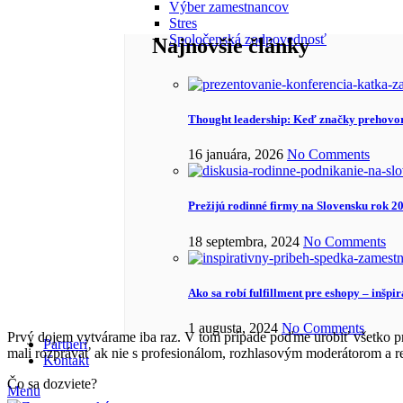
Výber zamestnancov
Stres
Spoločenská zodpovednosť
Najnovšie články
Thought leadership: Keď značky prehovor
16 januára, 2026
No Comments
Prežijú rodinné firmy na Slovensku rok 2
18 septembra, 2024
No Comments
Ako sa robí fulfillment pre eshopy – inšpi
1 augusta, 2024
No Comments
Prvý dojem vytvárame iba raz. V tom prípade poďme urobiť všetko pr
Partneri
mali rozprávať ak nie s profesionálom, rozhlasovým moderátorom a
Kontakt
Čo sa dozviete?
Menu