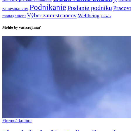
Podnikanie
Poslanie podniku
Pracovn
zamestnancov
Výber zamestnancov
Wellbeing
management
Zdravie
Mohlo by vás zaujímať
Firemná kultúra