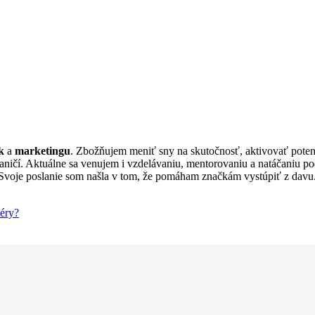
k
a
marketingu
. Zbožňujem meniť sny na skutočnosť, aktivovať poten
aničí. Aktuálne sa venujem i vzdelávaniu, mentorovaniu a natáčaniu p
 Svoje poslanie som našla v tom, že pomáham značkám vystúpiť z davu.
iéry?