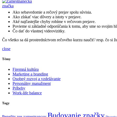
Ako sebavedomie a rečový prejav spolu súvisia.
Ako získať viac dôvery a istoty v prejave.
Aké najčastejšie chyby robíme v rečovom prejave.
Povieme si základné odporúčania k tomu, aby sme so svojim hla
Čo dať do vlastnej videovizitky.
Čo všetko sa dá prostredníctvom rečového kurzu naučiť/ resp. čo si že
close
Témy
Firemná kultúra
Marketing a branding
Osobný rozvoj a vzdelávanie
Personálny manažment
Príbehy
Work-life balance
Tagy
Budovanie značky
Benefity pre zamestnancov
Diverzita