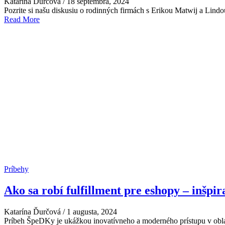
Katarína Ďurčová
/
18 septembra, 2024
Pozrite si našu diskusiu o rodinných firmách s Erikou Matwij a Lindo
Read More
Príbehy
Ako sa robí fulfillment pre eshopy – inšpi
Katarína Ďurčová
/
1 augusta, 2024
Príbeh ŠpeDKy je ukážkou inovatívneho a moderného prístupu v oblasti 