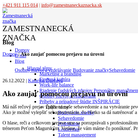
+421 911 115 014
|
info@zamestnaneckaznacka.sk
ZAMESTNANECKÁ
ZNAČKA
Blog
Domov
Domov
|
Ako zaujať pomocou prejavu na úrovni
O nás
Blog
Hlavné témy
Osobný rozvoj a vzdelávanie
Budovanie značky
Sebavedomie
Marketing a branding
Firemná kultúra
26.12.2022
|
Katarína Ďurčová
Work-life balance
Riadenie ľudských zdrojov
Personálny manažmen
Ako zaujať pomocou prejavu na úrovni
Osobný rozvoj a vzdelávanie
Príbehy a prípadové štúdie
INŠPIRÁCIE
Má náš rečový prejav vplyv na naše sebavedomie a na vytváranie pr
Ďalšie témy
Ako je možné vylepšiť sebaprezentáciu, čo všetko sa dá natrénovať
Budovanie značky
Sebavedomie
O hlase, reči a celkovom prejave sme sa porozprávali s profesioná
Podnikanie
trénerom Peťom Magurským. Veríme, že vám máme čo ponúknuť. Pr
Leadership
Talent management