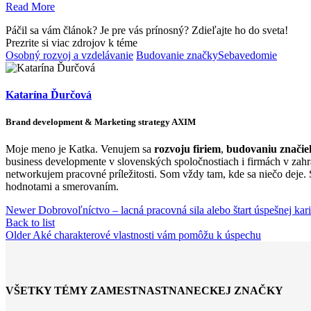
Read More
Páčil sa vám článok? Je pre vás prínosný? Zdieľajte ho do sveta!
Prezrite si viac zdrojov k téme
Osobný rozvoj a vzdelávanie
Budovanie značky
Sebavedomie
Katarína Ďurčová
Brand development & Marketing strategy AXIM
Moje meno je Katka. Venujem sa
rozvoju firiem
,
budovaniu značie
business developmente v slovenských spoločnostiach i firmách v zahr
networkujem pracovné príležitosti. Som vždy tam, kde sa niečo deje.
hodnotami a smerovaním.
Newer
Dobrovoľníctvo – lacná pracovná sila alebo štart úspešnej kar
Back to list
Older
Aké charakterové vlastnosti vám pomôžu k úspechu
VŠETKY TÉMY ZAMESTNASTNANECKEJ ZNAČKY