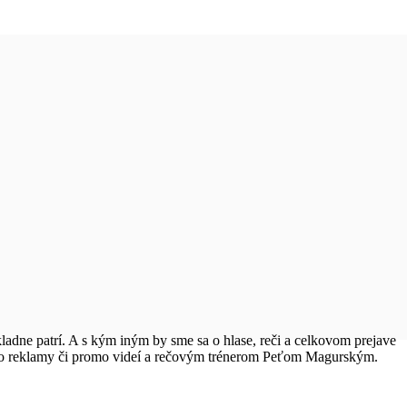
adne patrí. A s kým iným by sme sa o hlase, reči a celkovom prejave
do reklamy či promo videí a rečovým trénerom Peťom Magurským.