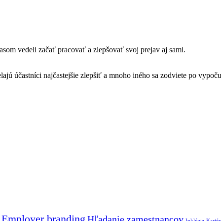
som vedeli začať pracovať a zlepšovať svoj prejav aj sami.
lajú účastníci najčastejšie zlepšiť a mnoho iného sa zodviete po vypoč
Employer branding
Hľadanie zamestnancov
Inklúzia
Kariér