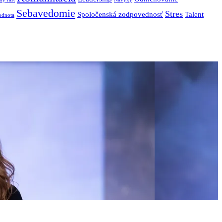
Sebavedomie
Stres
Spoločenská zodpovednosť
Talent
odnota