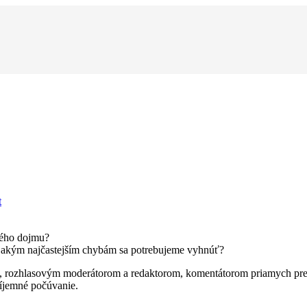
t
vého dojmu?
 a akým najčastejším chybám sa potrebujeme vyhnúť?
lom, rozhlasovým moderátorom a redaktorom, komentátorom priamych pr
íjemné počúvanie.