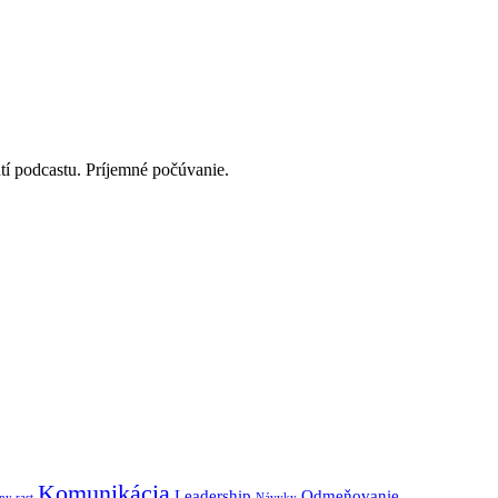
utí podcastu. Príjemné počúvanie.
Komunikácia
Leadership
Odmeňovanie
ny rast
Návyky