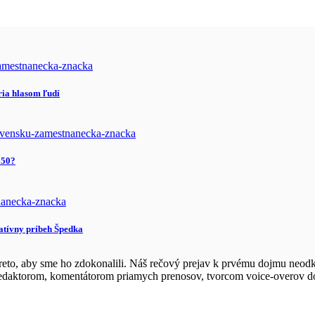
ia hlasom ľudí
050?
ratívny príbeh Špedka
eto, aby sme ho zdokonalili. Náš rečový prejav k prvému dojmu neodkl
 redaktorom, komentátorom priamych prenosov, tvorcom voice-overov 